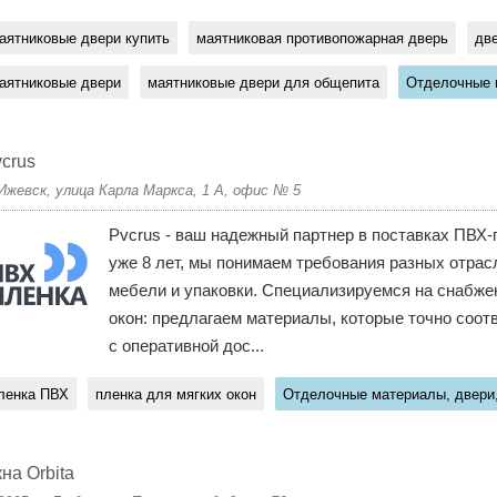
аятниковые двери купить
маятниковая противопожарная дверь
дв
аятниковые двери
маятниковые двери для общепита
Отделочные м
crus
 Ижевск, улица Карла Маркса, 1 А, офис № 5
Pvcrus - ваш надежный партнер в поставках ПВХ-
уже 8 лет, мы понимаем требования разных отрас
мебели и упаковки. Специализируемся на снабже
окон: предлагаем материалы, которые точно соот
с оперативной дос...
ленка ПВХ
пленка для мягких окон
Отделочные материалы, двери,
на Orbita