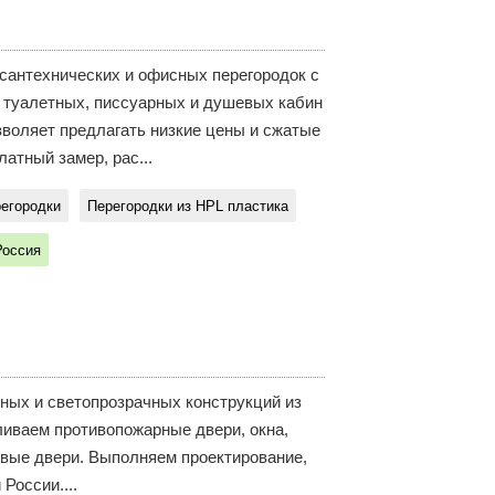
сантехнических и офисных перегородок с
и туалетных, писсуарных и душевых кабин
воляет предлагать низкие цены и сжатые
латный замер, рас...
егородки
Перегородки из HPL пластика
Россия
ых и светопрозрачных конструкций из
ливаем противопожарные двери, окна,
овые двери. Выполняем проектирование,
России....