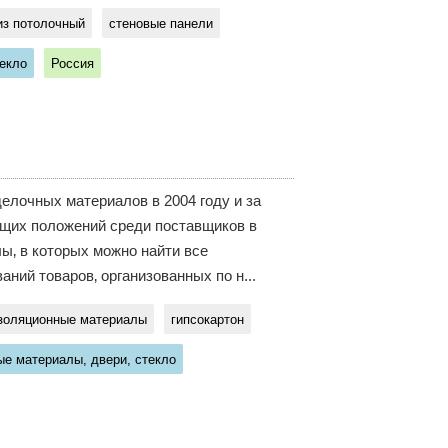
из потолочный
стеновые панели
екло
Россия
елочных материалов в 2004 году и за
ющих положений среди поставщиков в
ы‚ в которых можно найти все
ний товаров‚ организованных по н...
золяционные материалы
гипсокартон
е материалы, двери, стекло