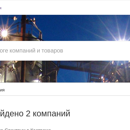
и
ния
йдено 2 компаний