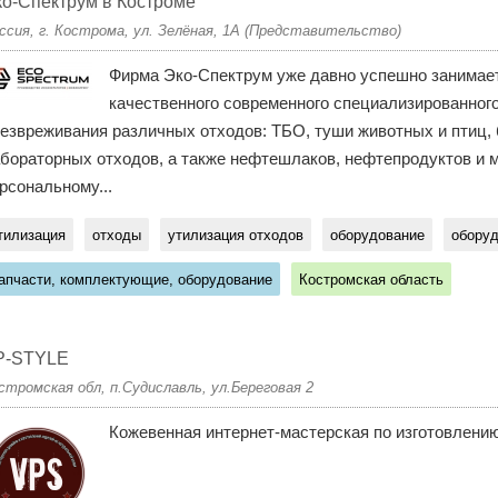
о-Спектрум в Костроме
ссия, г. Кострома, ул. Зелёная, 1А (Представительство)
Фирма Эко-Спектрум уже давно успешно занимае
качественного современного специализированного
езвреживания различных отходов: ТБО, туши животных и птиц, 
бораторных отходов, а также нефтешлаков, нефтепродуктов и м
рсональному...
тилизация
отходы
утилизация отходов
оборудование
оборуд
апчасти, комплектующие, оборудование
Костромская область
P-STYLE
стромская обл, п.Судиславль, ул.Береговая 2
Кожевенная интернет-мастерская по изготовлению 