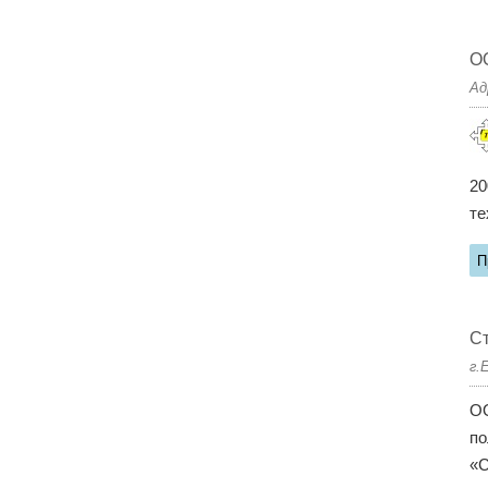
О
Ад
20
те
П
Ст
г.
ОО
по
«С