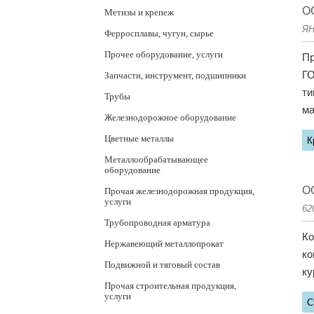
О
Метизы и крепеж
ЯН
Ферросплавы, чугун, сырье
Прочее оборудование, услуги
Пр
ГО
Запчасти, инструмент, подшипники
ти
Трубы
ма
Железнодорожное оборудование
Цветные металлы
К
Металлообрабатывающее
оборудование
О
Прочая железнодорожная продукция,
услуги
62
Трубопроводная арматура
Ко
Нержавеющий металлопрокат
ко
Подвижной и тяговый состав
ку
Прочая строительная продукция,
услуги
С