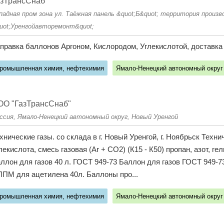
азТрансСнаб
падная пром зона ул. Таёжная панель &quot;Б&quot; территория произ
uot;Уренгойавторемонт&quot;
правка баллонов Аргоном, Кислородом, Углекислотой, доставка 
ромышленная химия, нефтехимия
Ямало-Ненецкий автономный округ
ОО "ГазТрансСнаб"
ссия, Ямало-Ненецкий автономный округ, Новый Уренгой
хнические газы. со склада в г. Новый Уренгой, г. Ноябрьск Технич
лекислота, смесь газовая (Ar + CO2) (К15 - К50) пропан, азот, г
ллон для газов 40 л. ГОСТ 949-73 Баллон для газов ГОСТ 949-7
ЛПМ для ацетилена 40л. Баллоны про...
ромышленная химия, нефтехимия
Ямало-Ненецкий автономный округ