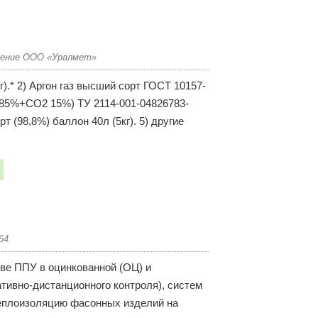
троение ООО «Уралмет»
г).* 2) Аргон газ высший сорт ГОСТ 10157-
(Ar85%+CO2 15%) ТУ 2114-001-04826783-
т (98,8%) баллон 40л (5кг). 5) другие
64
ве ППУ в оцинкованной (ОЦ) и
тивно-дистанционного контроля), систем
Теплоизоляцию фасонных изделий на