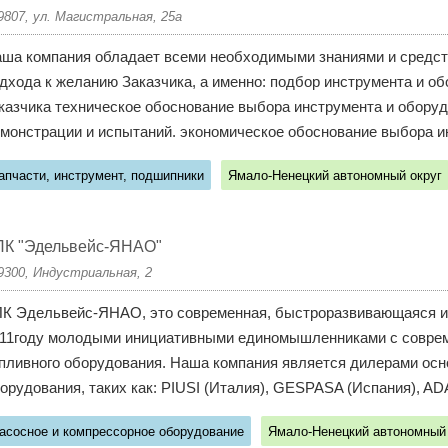
9807, ул. Магистральная, 25а
ша компания обладает всеми необходимыми знаниями и средст
дхода к желанию Заказчика, а именно: подбор инструмента и о
казчика техническое обоснование выбора инструмента и оборуд
монстрации и испытаний. экономическое обоснование выбора ин
апчасти, инструмент, подшипники
Ямало-Ненецкий автономный округ
ПК "Эдельвейс-ЯНАО"
9300, Индустриальная, 2
К Эдельвейс-ЯНАО, это современная, быстроразвивающаяся и 
11году молодыми инициативными единомышленниками с соврем
пливного оборудования. Наша компания является дилерами осн
орудования, таких как: PIUSI (Италия), GESPASA (Испания), A
асосное и компрессорное оборудование
Ямало-Ненецкий автономный 