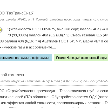
ОО "ГазТрансСнаб"
рес склада: ЯНАО, г. Н. Уренгой, Западная пром. зона, панель «Е», с
1)Углекислота ГОСТ 8050-75, высший сорт, баллон 40л (24 к
79 (99,993%) баллон 40л (6,2 мВі).* 3) Смесь газовая К15 
08 баллон 40л (6,1м).* 4) Ацетилен ГОСТ 5457-75 марка «Б» II сор
хнические газы в ассортименте....
ромышленная химия, нефтехимия
Ямало-Ненецкий автономный округ
рой комплект
Екатеринбург ул.Татищева 96 оф.6 тел.(343)251-52-12;251-52-63;251-52-
О «СтройКомплект» производит: - Теплоизоляцию труб на осно
лиэтиленовой (ПЭ) оболочке - Обустройство систем ОДК (опера
кин-эффекта» любой сложности, противопожарных вставок. - 