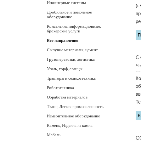
Инженерные системы
(г
Дробильное и помольное
пр
оборудование
ре
Консалтинг, информационные,
брокерские услуги
П
Все направления
Сыпучие материалы, цемент
С
Грузоперевозки, логистика
Ро
Уголь, торф, сланцы
Тракторы и сельхозтехника
Ко
об
Робототехника
ав
Обработка материалов
Те
Ткани, Легкая промышленность
В
Измерительное оборудование
Камень, Изделия из камня
Мебель
О