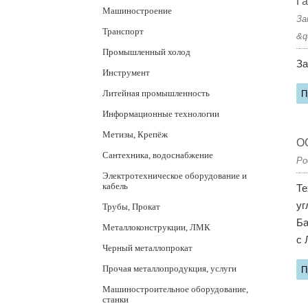
Г
Машиностроение
За
Транспорт
&q
Промышленный холод
За
Инструмент
Литейная промышленность
П
Информационные технологии
Метизы, Крепёж
О
Сантехника, водоснабжение
Ро
Электротехническое оборудование и
кабель
Те
уг
Трубы, Прокат
Ба
Металлоконструкции, ЛМК
с 
Черный металлопрокат
Прочая металлопродукция, услуги
П
Машиностроительное оборудование,
станки