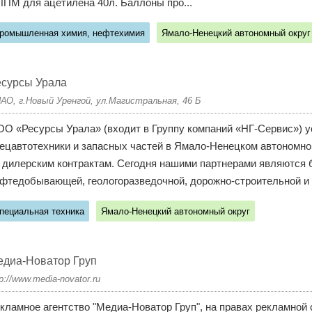
ЛПМ для ацетилена 40л. Баллоны про...
ромышленная химия, нефтехимия
Ямало-Ненецкий автономный округ
есурсы Урала
АО, г.Новый Уренгой, ул.Магистральная, 46 Б
О «Ресурсы Урала» (входит в Группу компаний «НГ-Сервис») у
ецавтотехники и запасных частей в Ямало-Ненецком автономном
 дилерским контрактам. Сегодня нашими партнерами являются 
фтедобывающей, геологоразведочной, дорожно-строительной и д
пециальная техника
Ямало-Ненецкий автономный округ
едиа-Новатор Груп
tp://www.media-novator.ru
кламное агентство "Медиа-Новатор Груп", на правах рекламной