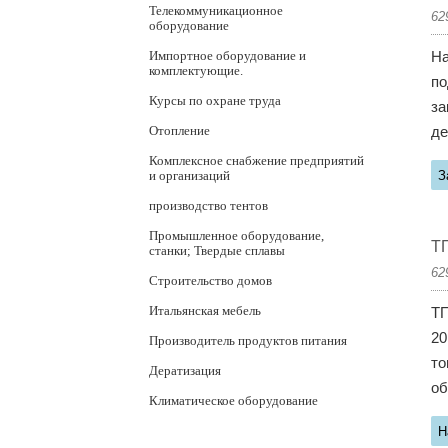
Телекоммуникационное
62
оборудование
Импортное оборудование и
На
комплектующие.
по
Курсы по охране труда
за
Отопление
де
Комплексное снабжение предприятий
и организаций
З
производство тентов
Промышленное оборудование,
Т
станки; Твердые сплавы
62
Строительство домов
Итальянская мебель
ТП
20
Производитель продуктов питания
то
Дератизация
об
Климатическое оборудование
Н