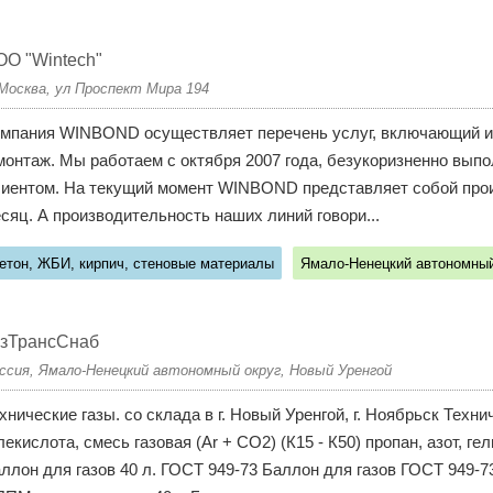
O "Wintech"
 Москва, ул Проспект Мира 194
мпания WINBOND осуществляет перечень услуг, включающий из
монтаж. Мы работаем с октября 2007 года, безукоризненно вып
иентом. На текущий момент WINBOND представляет собой прои
сяц. А производительность наших линий говори...
етон, ЖБИ, кирпич, стеновые материалы
Ямало-Ненецкий автономный
азТрансСнаб
ссия, Ямало-Ненецкий автономный округ, Новый Уренгой
хнические газы. со склада в г. Новый Уренгой, г. Ноябрьск Технич
лекислота, смесь газовая (Ar + CO2) (К15 - К50) пропан, азот, г
ллон для газов 40 л. ГОСТ 949-73 Баллон для газов ГОСТ 949-7