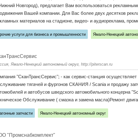
.Нижний Новгород), предлагает Вам воспользоваться рекламным
одвижения Вашей компании. Для Вас более двух десятков рек
кламных материалов на стадионе, видео- и аудиореклама, промо
рочие услуги для бизнеса и промышленности
Ямало-Ненецкий автоно
канТрансСервис
ссия, Ямало-Ненецкий автономный округ, http://piterscan.ru
мпания "СканТрансСервис"; - как cервис-cтанция осуществляет
служивание тягачей и фургонов СКАНИЯ / Scania и продажу зап
томобилей и автобусов шведского автомобильного концерна "Sc
хническое Обслуживание ( смазка и замена масла)Ремонт двига
агонные запчасти
Ямало-Ненецкий автономный округ
ОО "Промснабкомплект"