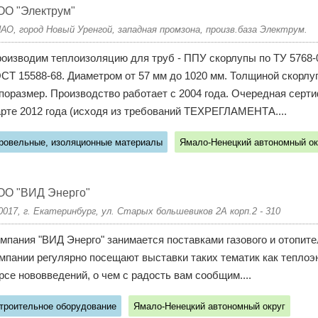
ОО "Электрум"
АО, город Новый Уренгой, западная промзона, произв.база Электрум.
оизводим теплоизоляцию для труб - ППУ скорлупы по ТУ 5768-
СТ 15588-68. Диаметром от 57 мм до 1020 мм. Толщиной скорлуп
поразмер. Производство работает с 2004 года. Очередная серт
рте 2012 года (исходя из требований ТЕХРЕГЛАМЕНТА....
ровельные, изоляционные материалы
Ямало-Ненецкий автономный ок
ОО "ВИД Энерго"
0017, г. Екатеринбург, ул. Старых большевиков 2А корп.2 - 310
мпания "ВИД Энерго" занимается поставками газового и отопит
мпании регулярно посещают выставки таких тематик как теплоэн
рсе нововведений, о чем с радость вам сообщим....
троительное оборудование
Ямало-Ненецкий автономный округ