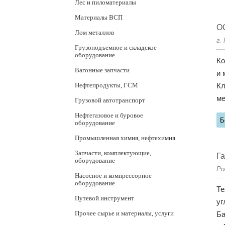
Лес и пиломатериалы
Материалы ВСП
OO
Лом металлов
г.
Грузоподъемное и складское
оборудование
Ко
Вагонные запчасти
и 
Нефтепродукты, ГСМ
Кл
ме
Грузовой автотранспорт
Нефтегазовое и буровое
Б
оборудование
Промышленная химия, нефтехимия
Запчасти, комплектующие,
Г
оборудование
Ро
Насосное и компрессорное
оборудование
Те
Путевой инструмент
уг
Прочее сырье и материалы, услуги
Ба