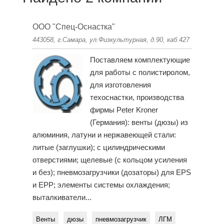
ООО "Спец-Оснастка"
443058, г.Самара, ул.Физкультурная, д.90, каб.427
Поставляем комплектующие
для работы с полистиролом,
для изготовления
техоснастки, производства
фирмы Peter Kroner
(Германия): венты (дюзы) из
алюминия, латуни и нержавеющей стали:
литые (заглушки); с цилиндрическими
отверстиями; щелевые (с кольцом усиления
и без); пневмозагрузчики (дозаторы) для EPS
и EPP; элементы системы охлаждения;
выталкиватели...
Венты
дюзы
пневмозагрузчик
ЛГМ