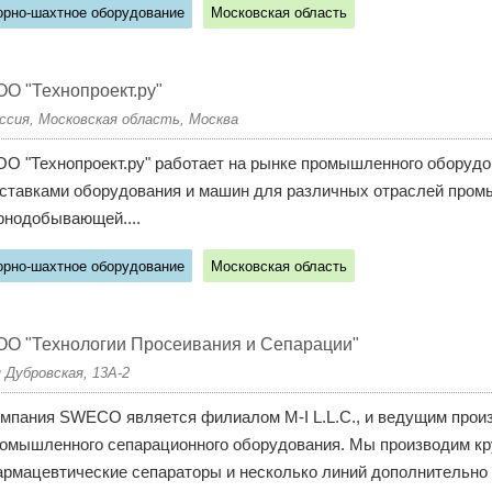
орно-шахтное оборудование
Московская область
О "Технопроект.ру"
ссия, Московская область, Москва
О "Технопроект.ру" работает на рынке промышленного оборудов
ставками оборудования и машин для различных отраслей промы
рнодобывающей....
орно-шахтное оборудование
Московская область
О "Технологии Просеивания и Сепарации"
я Дубровская, 13А-2
мпания SWECO является филиалом M-I L.L.C., и ведущим прои
омышленного сепарационного оборудования. Мы производим кр
рмацевтические сепараторы и несколько линий дополнительно 