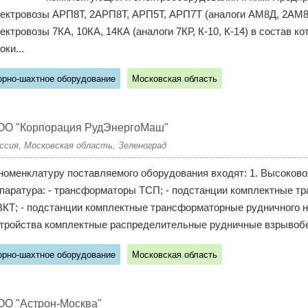
ектровозы АРП8Т, 2АРП8Т, АРП5Т, АРП7Т (аналоги АМ8Д, 2АМ8Д
ектровозы 7КА, 10КА, 14КА (аналоги 7КР, К-10, К-14) в состав 
оки...
орно-шахтное оборудование
Московская область
ОО "Корпорация РудЭнергоМаш"
ссия, Московская область, Зеленоград
номенклатуру поставляемого оборудования входят: 1. Высоково
паратура: - трансформаторы ТСП; - подстанции комплектные 
КТ; - подстанции комплектные трансформаторные рудничного н
тройства комплектные распределительные рудничные взрывобе
орно-шахтное оборудование
Московская область
ОО "Астрон-Москва"