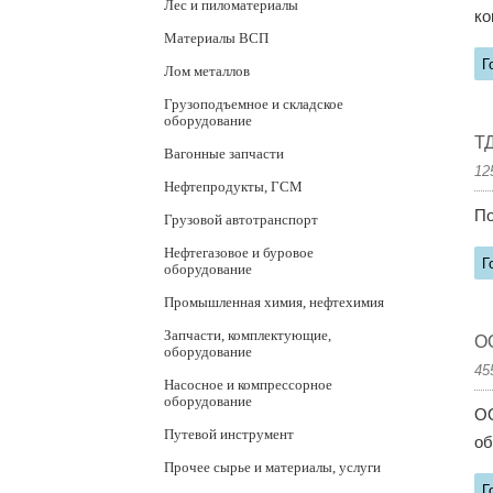
Лес и пиломатериалы
ко
Материалы ВСП
Г
Лом металлов
Грузоподъемное и складское
оборудование
ТД
Вагонные запчасти
12
Нефтепродукты, ГСМ
По
Грузовой автотранспорт
Нефтегазовое и буровое
Г
оборудование
Промышленная химия, нефтехимия
Запчасти, комплектующие,
О
оборудование
45
Насосное и компрессорное
оборудование
ОО
Путевой инструмент
об
Прочее сырье и материалы, услуги
Г