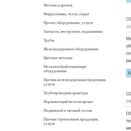
Метизы и крепеж
Ферросплавы, чугун, сырье
ОО
Прочее оборудование, услуги
11
Запчасти, инструмент, подшипники
Мы
Трубы
об
Железнодорожное оборудование
се
Цветные металлы
ра
Металлообрабатывающее
оборудование
Г
Прочая железнодорожная продукция,
услуги
Трубопроводная арматура
ОО
Нержавеющий металлопрокат
РФ
Подвижной и тяговый состав
ОО
Прочая строительная продукция,
те
услуги
ме