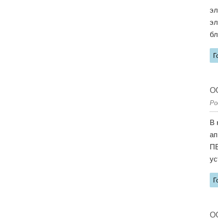
эл
эл
бл
Г
О
Ро
В 
ап
ПВ
ус
Г
О