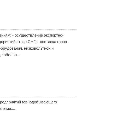
ниям: - осуществление экспортно-
риятий стран СНГ; - поставка горно-
борудования, низковольтной и
 кабельн...
предприятий горнодобывающего
тями....