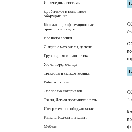
Инженерные системы
Г
Дробильное и помольное
оборудование
ОО
Консалтинг, информационные,
брокерские услуги
Ро
Все направления
ОО
Сыпучие материалы, цемент
по
Грузоперевозки, логистика
го
Уголь, торф, сланцы
Г
Тракторы и сельхозтехника
Робототехника
Обработка материалов
ОО
Ткани, Легкая промышленность
1-
Измерительное оборудование
Ко
Камень, Изделия из камня
пр
Мебель
фа