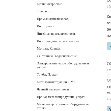
О
Машиностроение
10
Транспорт
Ко
Промышленный холод
вз
Инструмент
(н
Литейная промышленность
по
Информационные технологии
Г
Метизы, Крепёж
Сантехника, водоснабжение
Электротехническое оборудование и
О
кабель
11
Трубы, Прокат
ОО
Металлоконструкции, ЛМК
те
Черный металлопрокат
ме
Прочая металлопродукция, услуги
ко
Машиностроительное оборудование,
станки
Г