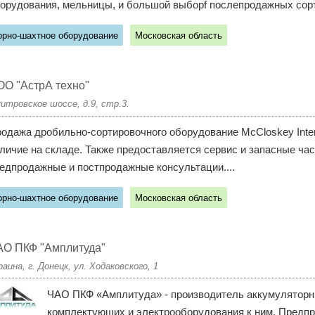
орудования, мельницы, и большой выборf послепродажных сорт
орно-шахтное оборудование
Московская область
О "АстрА техно"
итровское шоссе, д.9, стр.3.
одажа дробильно-сортировочного оборудование McCloskey Intern
личие на складе. Также предоставляется сервис и запасные ч
едпродажные и постпродажные консультации....
орно-шахтное оборудование
Московская область
АО ПКФ "Амплитуда"
раина, г. Донецк, ул. Ходаковского, 1
ЧАО ПКФ «Амплитуда» - производитель аккумуляторны
комплектующих и электрооборудования к ним. Предп