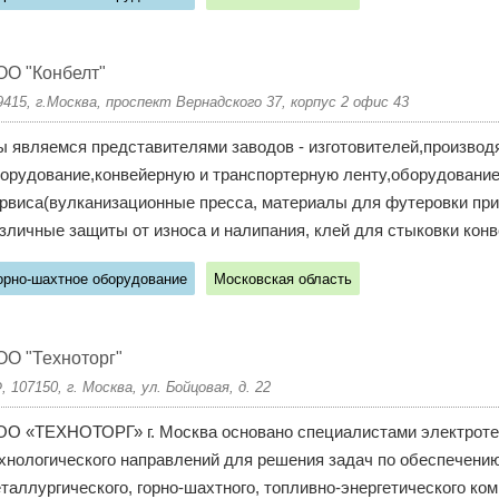
О "Конбелт"
9415, г.Москва, проспект Вернадского 37, корпус 2 офис 43
 являемся представителями заводов - изготовителей,производ
орудование,конвейерную и транспортерную ленту,оборудование
рвиса(вулканизационные пресса, материалы для футеровки при
зличные защиты от износа и налипания, клей для стыковки конве
орно-шахтное оборудование
Московская область
О "Техноторг"
, 107150, г. Москва, ул. Бойцовая, д. 22
О «ТЕХНОТОРГ» г. Москва основано специалистами электротехн
хнологического направлений для решения задач по обеспечени
таллургического, горно-шахтного, топливно-энергетического ко