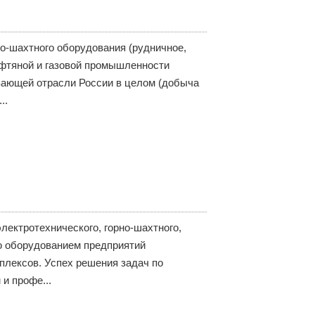
о-шахтного оборудования (рудничное,
ефтяной и газовой промышленности
ывающей отрасли России в целом (добыча
..
ектротехнического, горно-шахтного,
ю оборудованием предприятий
мплексов. Успех решения задач по
и профе...