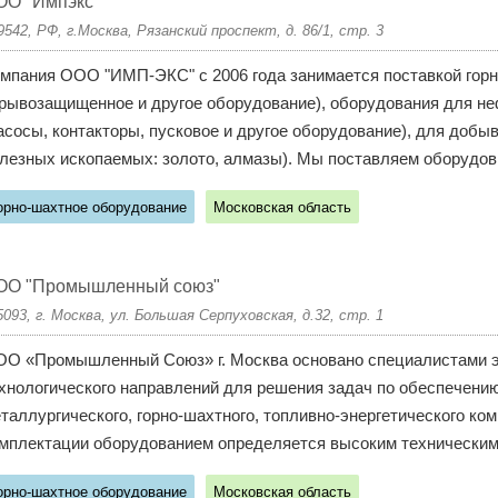
ОО "Импэкс"
9542, РФ, г.Москва, Рязанский проспект, д. 86/1, стр. 3
мпания ООО "ИМП-ЭКС" с 2006 года занимается поставкой горн
рывозащищенное и другое оборудование), оборудования для н
асосы, контакторы, пусковое и другое оборудование), для доб
лезных ископаемых: золото, алмазы). Мы поставляем оборудов.
орно-шахтное оборудование
Московская область
ОО "Промышленный союз"
5093, г. Москва, ул. Большая Серпуховская, д.32, стр. 1
О «Промышленный Союз» г. Москва основано специалистами эл
хнологического направлений для решения задач по обеспечени
таллургического, горно-шахтного, топливно-энергетического ко
мплектации оборудованием определяется высоким техническим 
орно-шахтное оборудование
Московская область