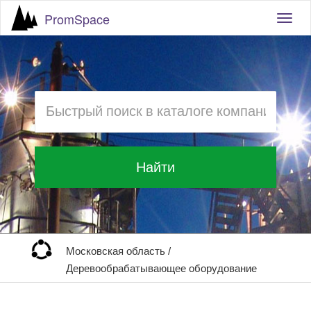
PromSpace
Togg
navig
Найти
Московская область
/
Деревообрабатывающее оборудование