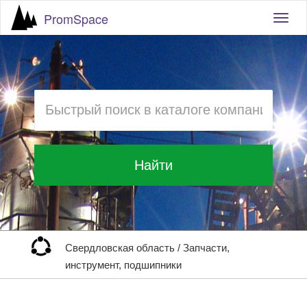
PromSpace
Togg
navig
Найти
Свердловская область
/
Запчасти,
инструмент, подшипники