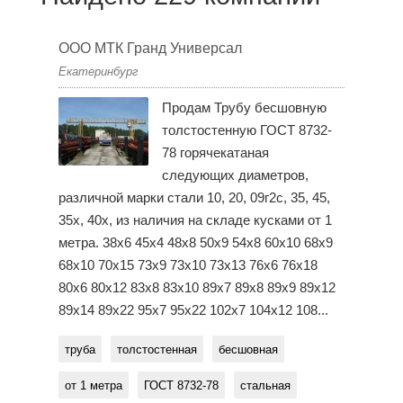
ООО МТК Гранд Универсал
Екатеринбург
Продам Трубу бесшовную
толстостенную ГОСТ 8732-
78 горячекатаная
следующих диаметров,
различной марки стали 10, 20, 09г2с, 35, 45,
35х, 40х, из наличия на складе кусками от 1
метра. 38х6 45х4 48х8 50х9 54х8 60х10 68х9
68х10 70х15 73х9 73х10 73х13 76х6 76х18
80х6 80х12 83х8 83х10 89х7 89х8 89х9 89х12
89х14 89х22 95х7 95х22 102х7 104х12 108...
труба
толстостенная
бесшовная
от 1 метра
ГОСТ 8732-78
стальная