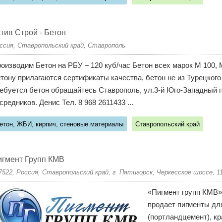
тив Строй - Бетон
ссия, Ставропольский край, Ставрополь
оизводим Бетон на РБУ – 120 куб/час Бетон всех марок М 100, М
тону прилагаются сертификаты качества, бетон не из Турецкого
ебуется бетон обращайтесь Ставрополь, ул.3-й Юго-Западный пр
средников. Денис Тел. 8 968 2611433 ...
етон, ЖБИ, кирпич, стеновые материалы
Ставропольский край
гмент Групп КМВ
7522, Россия, Ставропольский край, г. Пятигорск, Черкесское шоссе, 1
«Пигмент групп КМВ»
продает пигменты дл
(портландцемент), к