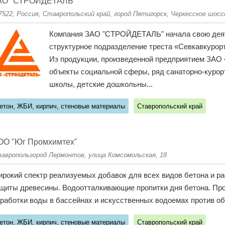
АО "СТРОЙДЕТАЛЬ"
7522, Россия, Ставропольский край, город Пятигорск, Черкесское шосс
Компания ЗАО "СТРОЙДЕТАЛЬ" начала свою деяте
структурное подразделение треста «Севкавкурор
Из продукции, произведенной предприятием ЗА
объекты социальной сферы, ряд санаторно-курор
школы, детские дошкольны...
етон, ЖБИ, кирпич, стеновые материалы
Ставропольский край
ОО "Юг Промхимтех"
авропольгород Лермонтов, улица Комсомольская, 18
рокий спектр реализуемых добавок для всех видов бетона и ра
щиты древесины. Водоотталкивающие пропитки дня бетона. Про
работки воды в бассейнах и искусственных водоемах против обр
етон, ЖБИ, кирпич, стеновые материалы
Ставропольский край