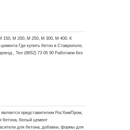
 150, М 200, М 250, М 300, М 400. К
 цемента Где купить бетон в Ставрополе,
оезд , Тел (8652) 73 05 90 Работаем без
1
 является представителем РосХимПром,
я бетона, белый цемент
расители для бетона, добавки, формы для