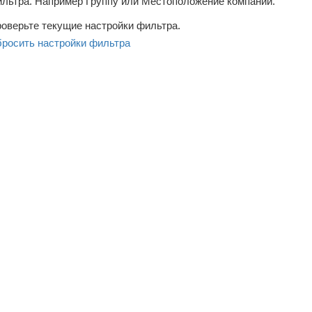
льтра. Например Группу или Местоположение компаний.
оверьте текущие настройки фильтра.
росить настройки фильтра