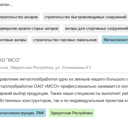
мпан...
троительство ангаров
строительство быстровозводимых сооружений
ерекрытие кровли старых ангаров
ангары для спортивных сооружений
ентовые ангары
строительство торговых павильонов
Металлоконс
АО "МСО"
ссия, Удмуртская Республика, ул. Устюжанина д.5
равление металлообработки одно из звеньев нашего большого 
таллообработки ОАО «МСО» профессионально занимается изго
рокий выбор продукции. Также наши специалисты выполнят раб
бственных конструкторов, так и по индивидуальным проектам кл
еталлоконструкции, ЛМК
Удмуртская Республика