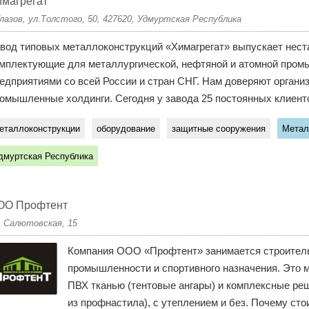
магрегат
Глазов, ул.Толстого, 50, 427620, Удмуртская Республика
вод типовых металлоконструкций «Химагрегат» выпускает нест
мплектующие для металлургической, нефтяной и атомной пром
едприятиями со всей России и стран СНГ. Нам доверяют органи
омышленные холдинги. Сегодня у завода 25 постоянных клиентов
еталлоконструкции
оборудование
защитные сооружения
Метал
дмуртская Республика
ОО Профтент
. Салютовская, 15
Компания ООО «Профтент» занимается строительс
промышленности и спортивного назначения. Это 
ПВХ тканью (тентовые ангары) и комплексные реш
из профнастила), с утеплением и без. Почему сто