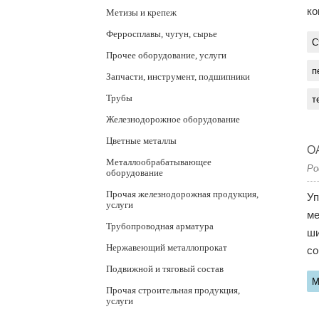
ко
Метизы и крепеж
Ферросплавы, чугун, сырье
С
Прочее оборудование, услуги
п
Запчасти, инструмент, подшипники
Трубы
т
Железнодорожное оборудование
Цветные металлы
О
Металлообрабатывающее
Ро
оборудование
Прочая железнодорожная продукция,
Уп
услуги
ме
Трубопроводная арматура
ши
Нержавеющий металлопрокат
со
Подвижной и тяговый состав
М
Прочая строительная продукция,
услуги