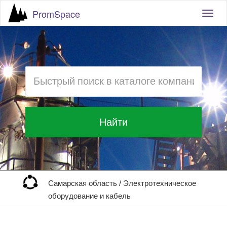
PromSpace
Togg
navig
Найти
Самарская область
/
Электротехническое
оборудование и кабель