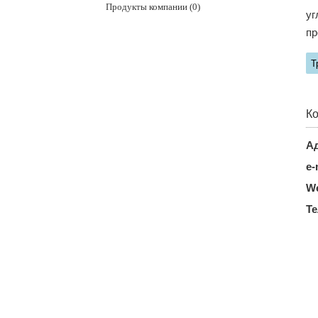
Продукты компании (0)
уг
пр
Т
Ко
Ад
e-
We
Т