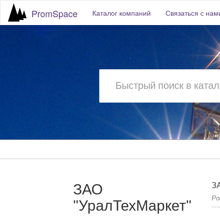
PromSpace
Каталог компаний
Связаться с нам
ЗАО
ЗА
Ро
"УралТехМаркет"