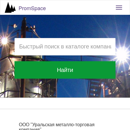
PromSpace
Togg
navig
Найти
ООО "Уральская металло-торговая
компания"