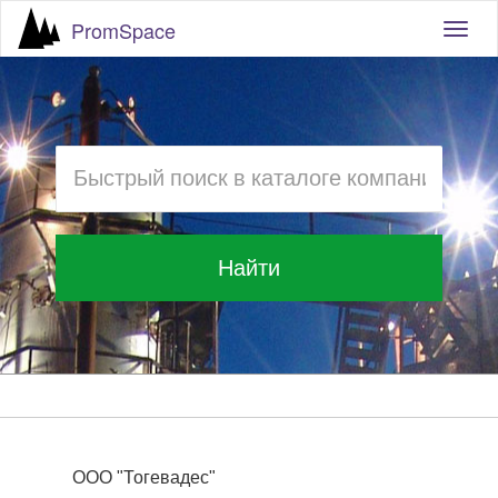
PromSpace
Togg
navig
Найти
ООО "Тогевадес"