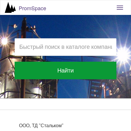
PromSpace
Togg
navig
Найти
ООО, ТД "Стальком"