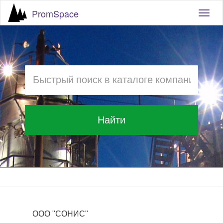
PromSpace
Togg
navig
Найти
ООО "СОНИС"