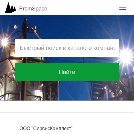
PromSpace
Togg
navig
Найти
ООО "СервисКомплект"