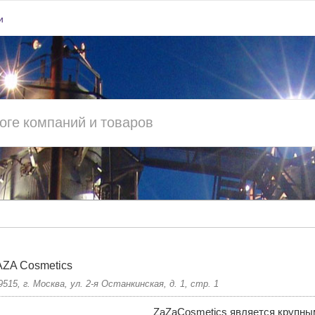
и
ZA Cosmetics
9515, г. Москва, ул. 2-я Останкинская, д. 1, стр. 1
ZaZaСosmetics является крупны