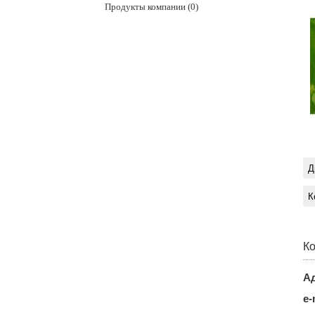
Продукты компании (0)
Д
К
Ко
Ад
e-