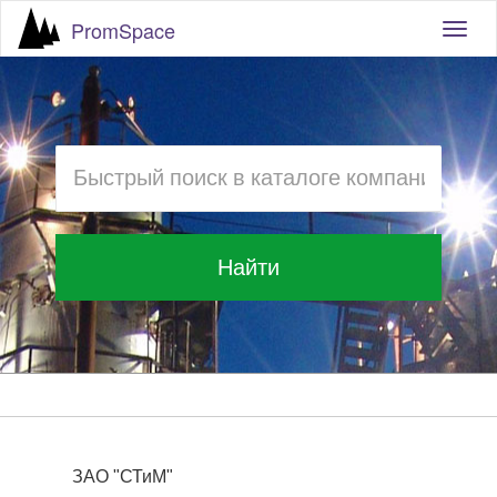
PromSpace
Togg
navig
Найти
ЗАО "СТиМ"