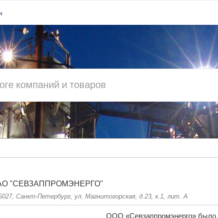
и
АО "СЕВЗАППРОМЭНЕРГО"
5027, Санкт-Петербург, ул. Магнитогорская, д.23, к.1, лит. А
ГО"
ООО «Севзаппромэнерго» было со