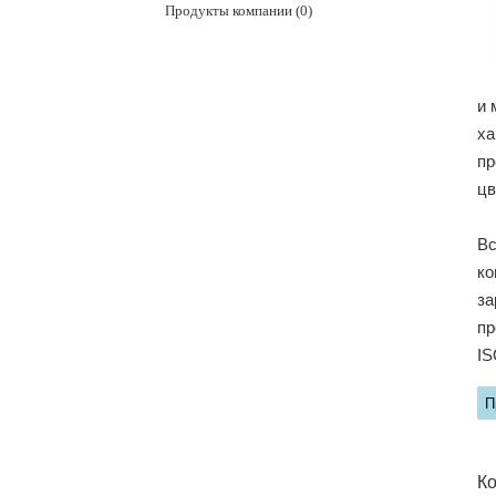
Продукты компании (0)
и 
ха
пр
цв
Вс
ко
за
пр
IS
П
Ко