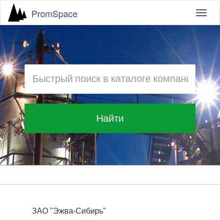
PromSpace
Togg
navig
Найти
ЗАО "Эжва-Сибирь"