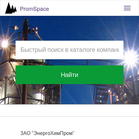
PromSpace
Togg
navig
Найти
ЗАО "ЭнергоХимПром"