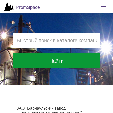
PromSpace
Togg
navig
Найти
ЗАО "Барнаульский завод
энергетического машиностроения"