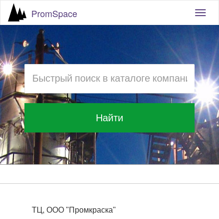
PromSpace
Togg
navig
Найти
ТЦ, ООО "Промкраска"