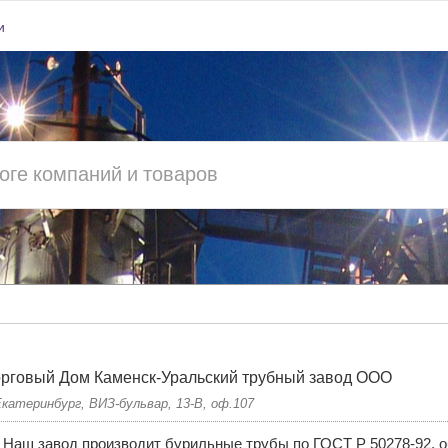
и
рговый Дом Каменск-Уральский трубный завод ООО
Екатеринбург, ВИЗ-бульвар, 13-В, оф.107
Наш завод производит бурильные трубы по ГОСТ Р 50278-92, о