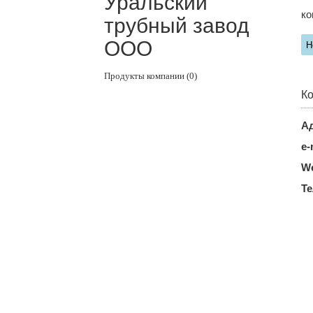
Уральский
ко
трубный завод
ООО
Н
Продукты компании (0)
Ко
Ад
e-
We
Т