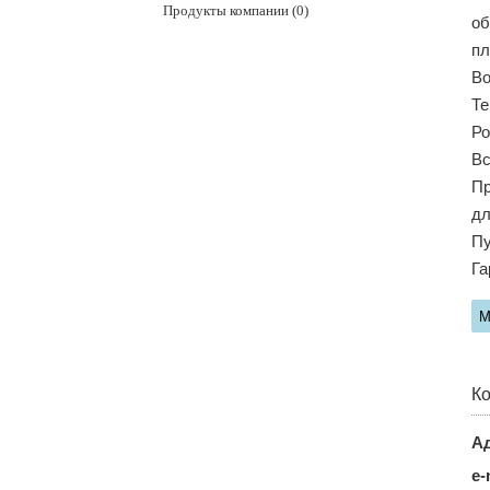
Продукты компании (0)
об
пл
Во
Те
Ро
Вс
Пр
дл
Пу
Га
М
Ко
Ад
e-