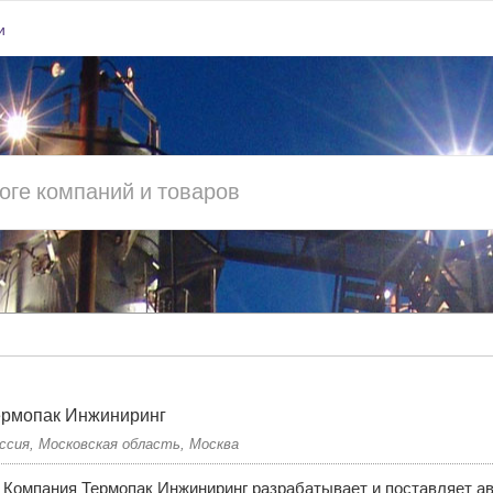
и
ермопак Инжиниринг
ссия, Московская область, Москва
Компания Термопак Инжиниринг разрабатывает и поставляет 