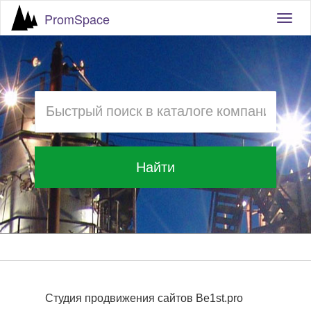
PromSpace
Togg
navig
Найти
Студия продвижения сайтов Be1st.pro