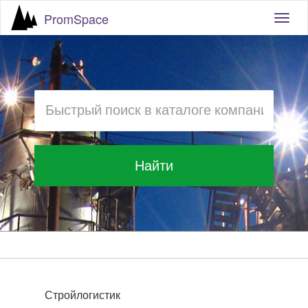
PromSpace
Togg
navig
Найти
Стройлогистик