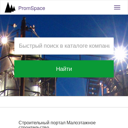
PromSpace
Togg
navig
Найти
Строительный портал Малоэтажное
строительство