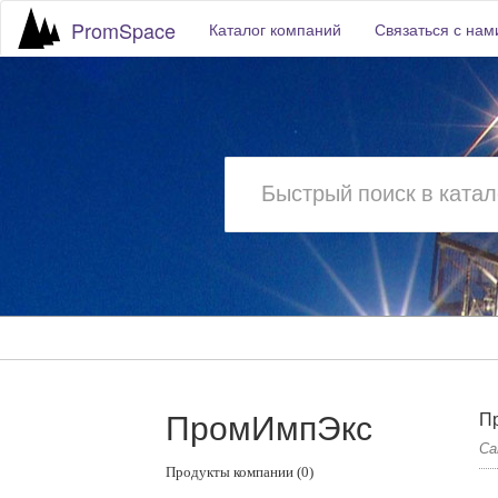
PromSpace
Каталог компаний
Связаться с нам
ПромИмпЭкс
П
Са
Продукты компании (0)