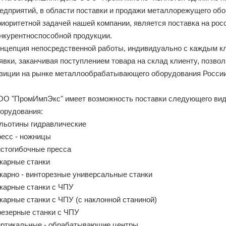
едприятий, в области поставки и продажи металлорежущего обо
иоритетной задачей нашей компании, является поставка на рос
нкурентноспособной продукции.
нцепция непосредственной работы, индивидуально с каждым кл
явки, заканчивая поступлением товара на склад клиенту, позв
зиции на рынке металлообрабатывающего оборудования России
О "ПромИмпЭкс" имеет возможность поставки следующего ви
орудования:
льотины гидравлические
есс - ножницы
стогибочные пресса
карные станки
карно - винторезные универсальные станки
карные станки с ЧПУ
карные станки с ЧПУ (с наклонной станиной)
езерные станки с ЧПУ
ртикальные - обрабатывающие центры