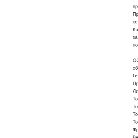
пр
Пр
ко
Ко
за
по
ОО
об
Ги
Пр
Ли
То
То
То
То
Фр
Ве