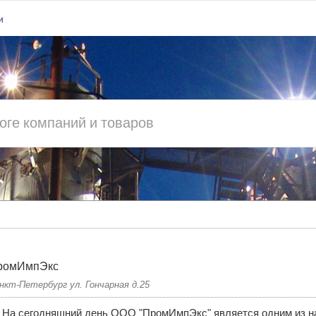
и
ромИмпЭкс
нкт-Петербург ул. Гончарная д.25
На сегодняшний день ООО "ПромИмпЭкс" является одним из н