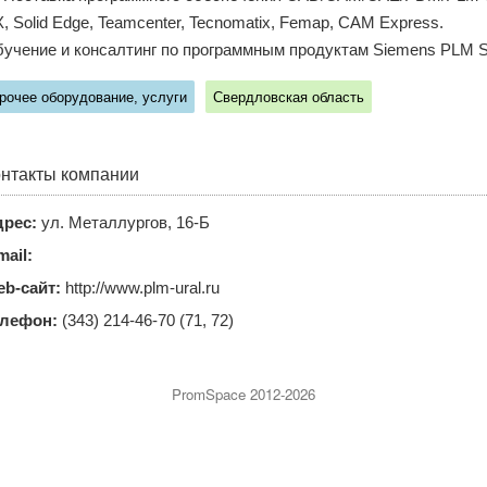
, Solid Edge, Teamcenter, Tecnomatix, Femap, CAM Express.
учение и консалтинг по программным продуктам Siemens PLM S
рочее оборудование, услуги
Свердловская область
нтакты компании
рес:
ул. Металлургов, 16-Б
mail:
b-сайт:
http://www.plm-ural.ru
елефон:
(343) 214-46-70 (71, 72)
PromSpace 2012-2026