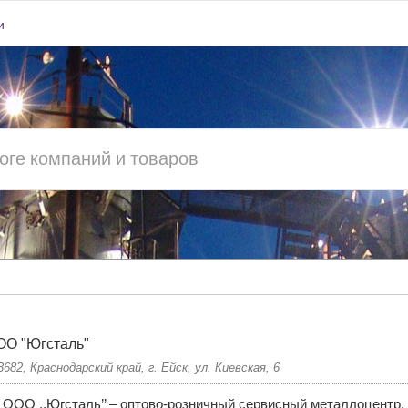
и
ОО "Югсталь"
3682, Краснодарский край, г. Ейск, ул. Киевская, 6
ООО ,,Югсталь’’ – оптово-розничный сервисный металлоцентр, 