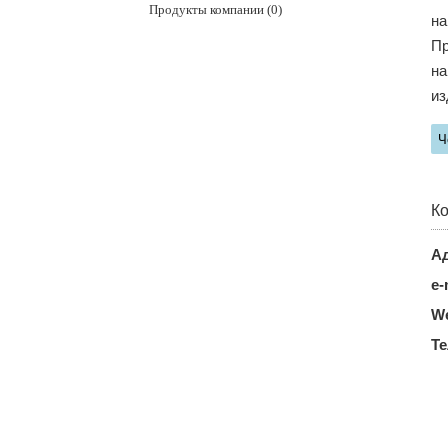
Продукты компании (0)
на
Пр
на
из
Ч
Ко
Ад
e-
We
Т