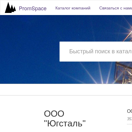
PromSpace
Каталог компаний
Связаться с нам
ООО
О
35
"Югсталь"