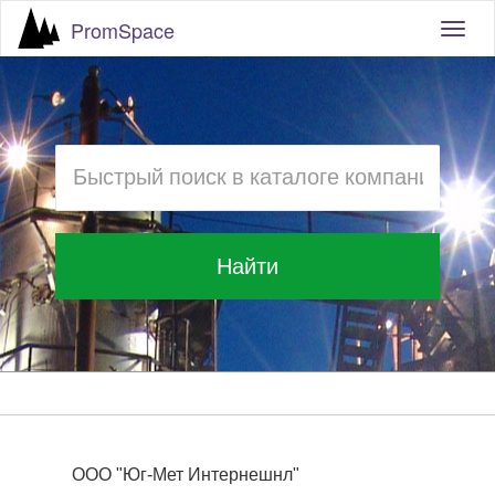
PromSpace
Togg
navig
Найти
ООО "Юг-Мет Интернешнл"