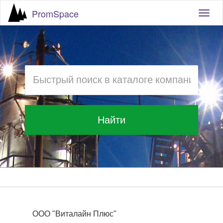
PromSpace
Togg
navig
Найти
ООО "Виталайн Плюс"