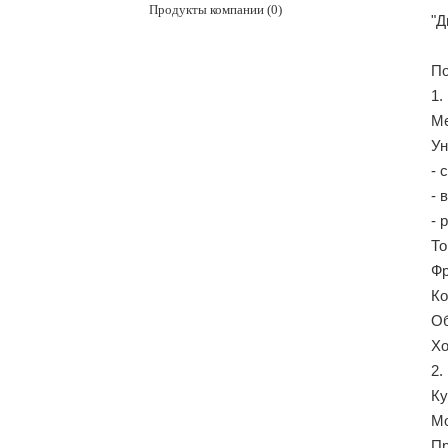
Продукты компании (0)
"Д
По
1.
Ме
Ун
- 
- 
- 
То
Фр
Ко
Об
Хо
2.
Ку
Мо
Пр