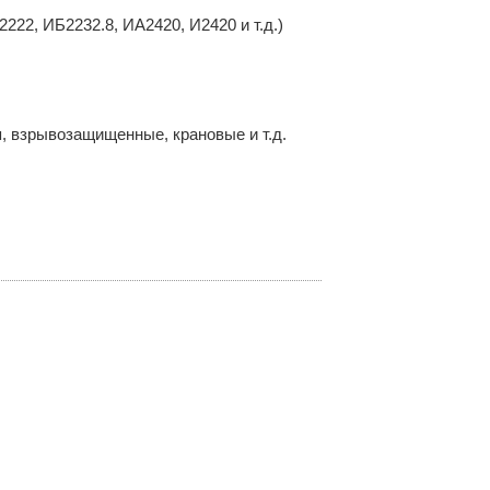
22, ИБ2232.8, ИА2420, И2420 и т.д.)
 взрывозащищенные, крановые и т.д.