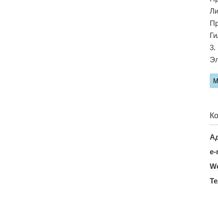
Ли
Пр
Ги
3.
Эл
М
Ко
Ад
e-
We
Т