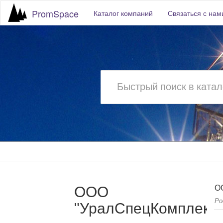
PromSpace
Каталог компаний
Связаться с нам
ООО
О
Ро
"УралСпецКомплект"