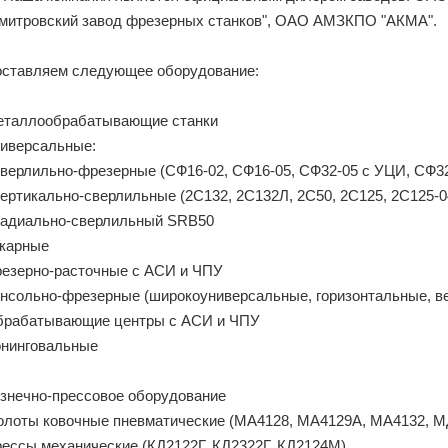
митровский завод фрезерных станков", ОАО АМЗКПО "АКМА".
ставляем следующее оборудование:
таллообрабатывающие станки
иверсальные:
сверлильно-фрезерные (СФ16-02, СФ16-05, СФ32-05 с УЦИ, СФ3
вертикально-сверлильные (2С132, 2С132Л, 2С50, 2С125, 2С125-0
радиально-сверлильный SRB50
карные
езерно-расточные с АСИ и ЧПУ
нсольно-фрезерные (широкоуниверсальные, горизонтальные, в
рабатывающие центры с АСИ и ЧПУ
нинговальные
знечно-прессовое оборудование
лоты ковочные пневматические (МА4128, МА4129А, МА4132, М
ессы механические (КД2122Г, КД2322Г, КД2124М)