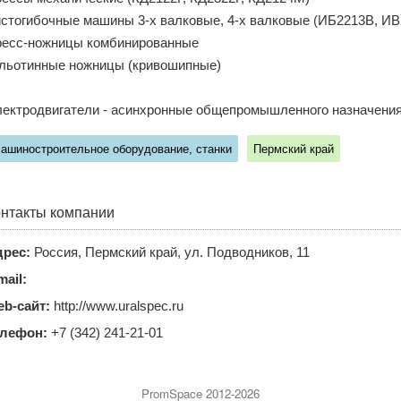
стогибочные машины 3-х валковые, 4-х валковые (ИБ2213В, ИВ22
есс-ножницы комбинированные
льотинные ножницы (кривошипные)
ектродвигатели - асинхронные общепромышленного назначения,
ашиностроительное оборудование, станки
Пермский край
нтакты компании
рес:
Россия, Пермский край, ул. Подводников, 11
mail:
b-сайт:
http://www.uralspec.ru
елефон:
+7 (342) 241-21-01
PromSpace 2012-2026