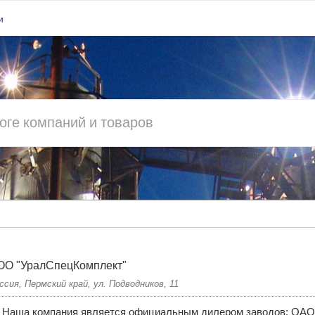
и
ОО "УралСпецКомплект"
ссия, Пермский край, ул. Подводников, 11
Наша компания является официальным дилером заводов: ОАО 