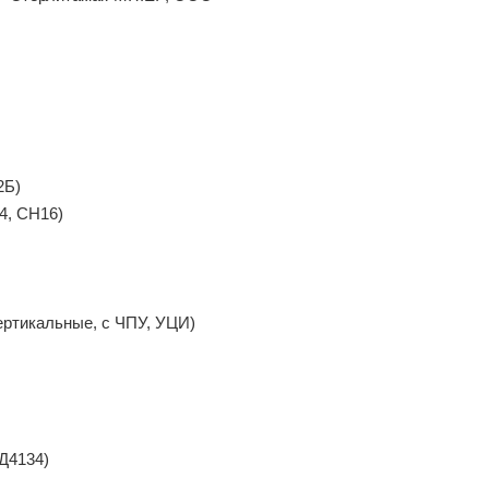
2Б)
4, СН16)
ертикальные, с ЧПУ, УЦИ)
Д4134)