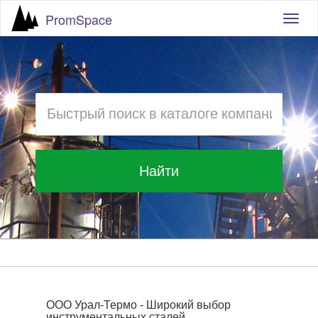
PromSpace
Togg
navig
Найти
ООО Урал-Термо - Широкий выбор
инструментальных сталей.