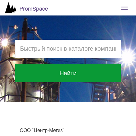
PromSpace
Togg
navig
Найти
ООО "Центр-Метиз"