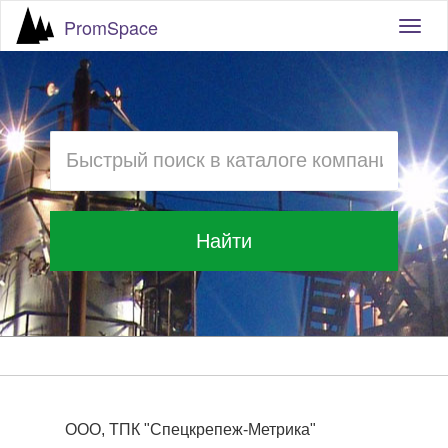
PromSpace
Togg
navig
Найти
ООО, ТПК "Спецкрепеж-Метрика"