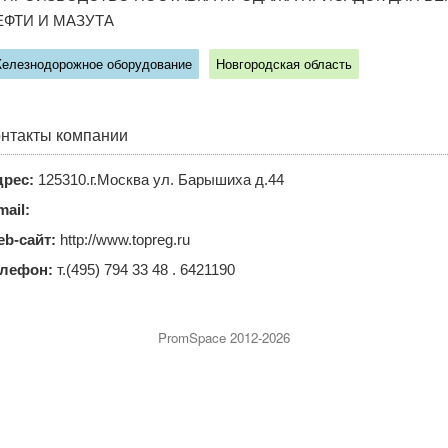
ЕФТИ И МАЗУТА
елезнодорожное оборудование
Новгородская область
нтакты компании
рес:
125310.г.Москва ул. Барышиха д.44
mail:
b-сайт:
http://www.topreg.ru
елефон:
т.(495) 794 33 48 . 6421190
PromSpace 2012-2026