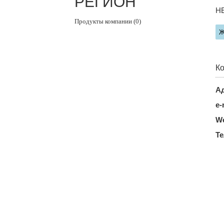
РЕГИОН"
Н
Продукты компании (0)
Ж
Ко
Ад
e-
We
Т