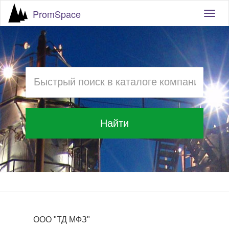
PromSpace
Togg
navig
Найти
ООО "ТД МФЗ"