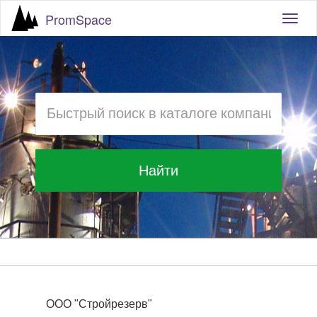
PromSpace
Togg
navig
Найти
ООО "Стройрезерв"