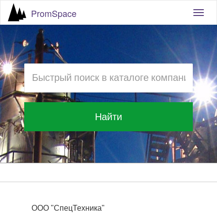
PromSpace
Togg
navig
Найти
ООО "СпецТехника"