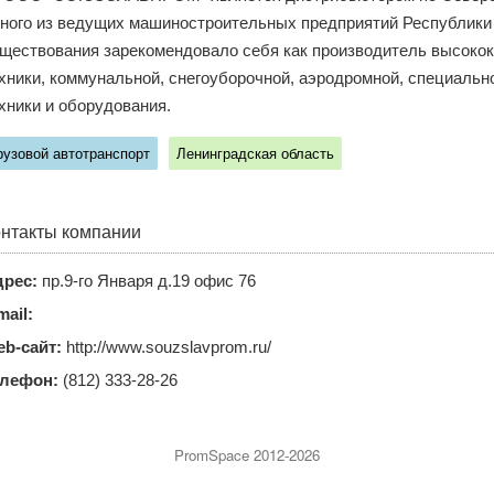
ного из ведущих машиностроительных предприятий Республики Б
ществования зарекомендовало себя как производитель высоко
хники, коммунальной, снегоуборочной, аэродромной, специально
хники и оборудования.
рузовой автотранспорт
Ленинградская область
нтакты компании
рес:
пр.9-го Января д.19 офис 76
mail:
b-сайт:
http://www.souzslavprom.ru/
елефон:
(812) 333-28-26
PromSpace 2012-2026