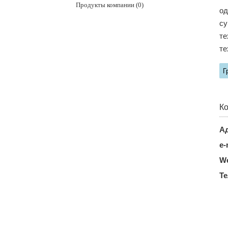
Продукты компании (0)
од
су
те
те
Г
Ко
Ад
e-
We
Т