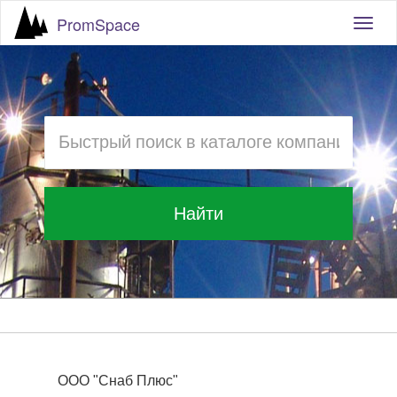
PromSpace
Togg
navig
Найти
ООО "Снаб Плюс"