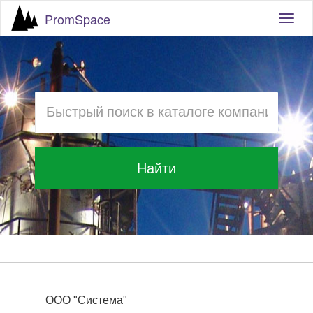
PromSpace
Togg
navig
Найти
ООО "Система"