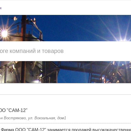
и
ОО "САМ-12"
-н Востряково, ул. Вокзальная, дом1
Фирма ООО "САМ-12" занимается продажей высококачественн