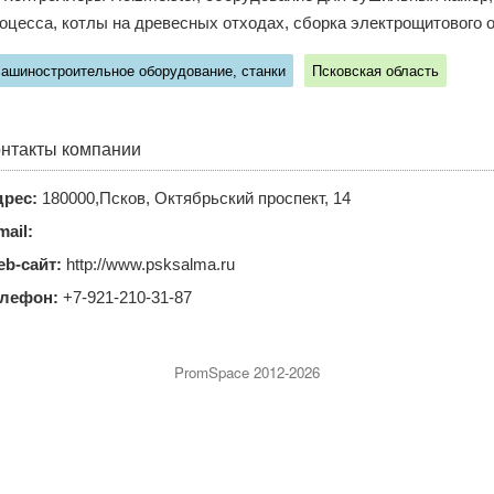
оцесса, котлы на древесных отходах, сборка электрощитового 
ашиностроительное оборудование, станки
Псковская область
нтакты компании
рес:
180000,Псков, Октябрьский проспект, 14
mail:
b-сайт:
http://www.psksalma.ru
елефон:
+7-921-210-31-87
PromSpace 2012-2026