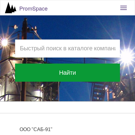
PromSpace
Togg
navig
Найти
ООО "САБ-91"