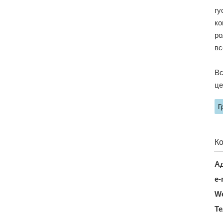
гу
ко
ро
вс
Вс
це
Г
Ко
Ад
e-
We
Т