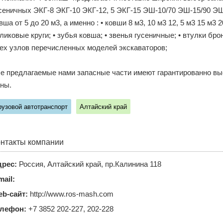
сеничных ЭКГ-8 ЭКГ-10 ЭКГ-12, 5 ЭКГ-15 ЭШ-10/70 ЭШ-15/90 Э
вша от 5 до 20 м3, а именно : • ковши 8 м3, 10 м3 12, 5 м3 15 м3 2
ликовые круги; • зубья ковша; • звенья гусеничные; • втулки 
ех узлов перечисленных моделей экскаваторов;
е предлагаемые нами запасные части имеют гарантированно вы
ны.
рузовой автотранспорт
Алтайский край
нтакты компании
рес:
Россия, Алтайский край, пр.Калинина 118
mail:
b-сайт:
http://www.ros-mash.com
елефон:
+7 3852 202-227, 202-228