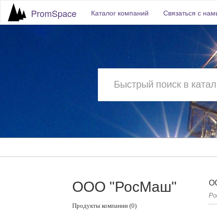
PromSpace
Каталог компаний
Связаться с нам
ООО "РосМаш"
О
Ро
Продукты компании (0)