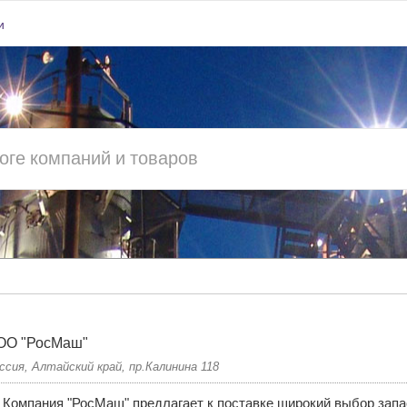
и
ОО "РосМаш"
ссия, Алтайский край, пр.Калинина 118
Компания "РосМаш" предлагает к поставке широкий выбор запа